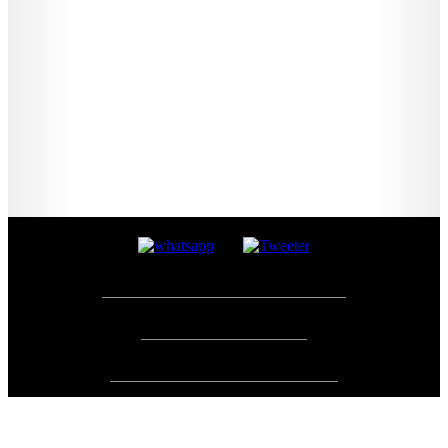
©2026 TODOS LOS DERECHOS RESERVADOS.
©2026 ALL RIGHTS RESERVED.
©2026 TODOS OS DIREITOS RESERVADOS.
Scroll
Up